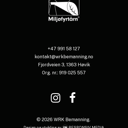
+47 991 58 127
kontakt@wrkbemanning.no
Fjordveien 3, 1363 Høvik
Org. nr.: 919 025 557
©
2026
WRK Bemanning.
Design og utvikling av
RESPONSIV MEDIA