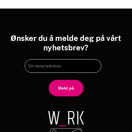
Ønsker
du
å
melde
deg
på
vårt
nyhetsbrev?