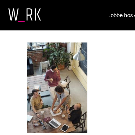
Skip
to
Jobbe hos 
main
content