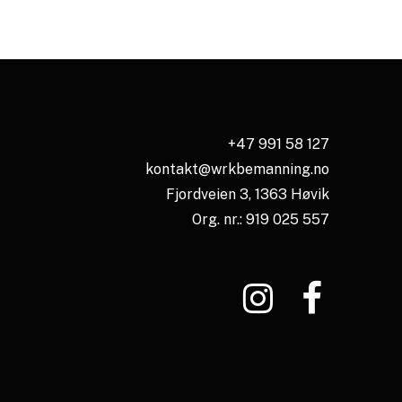
+47 991 58 127
kontakt@wrkbemanning.no
Fjordveien 3, 1363 Høvik
Org. nr.: 919 025 557