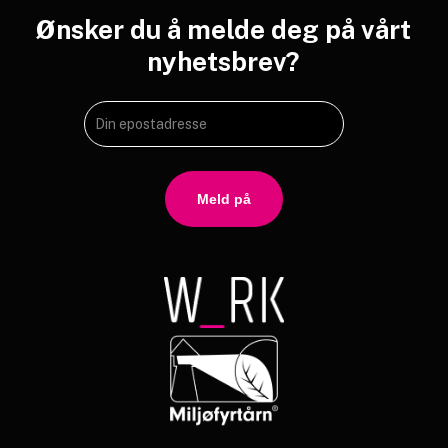
Ønsker
du
å
melde
deg
på
vårt
nyhetsbrev?